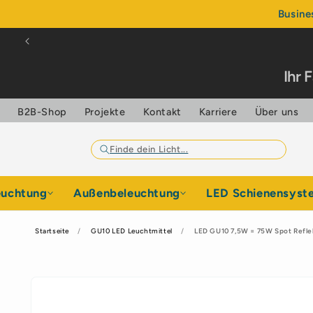
Direkt
Busine
zum
Inhalt
Ihr 
B2B-Shop
Projekte
Kontakt
Karriere
Über uns
euchtung
Außenbeleuchtung
LED Schienensyst
Startseite
GU10 LED Leuchtmittel
LED GU10 7,5W = 75W Spot Refle
Zu
Produktinformationen
springen