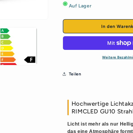
Menge
Menge
Auf Lager
für
für
LED
LED
GU10
GU10
7,5W
7,5W
In den Waren
=
=
75W
75W
Spot
Spot
Reflektor
Reflektor
Strahler
Strahler
Weitere Bezahlm
590lm
590lm
Neutralweiß
Neutralweiß
Teilen
4000K
4000K
Hochwertige Lichtakz
RIMCLED GU10 Strah
Licht ist mehr als nur Hell
das eine
Atmosphäre
formt