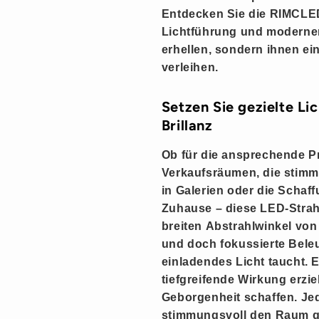
Entdecken Sie die
RIMCLED
Lichtführung und modernen
erhellen, sondern ihnen ei
verleihen.
Setzen Sie gezielte Li
Brillanz
Ob für die ansprechende P
Verkaufsräumen, die stim
in Galerien oder die Schaf
Zuhause – diese
LED-Strah
breiten
Abstrahlwinkel von
und doch fokussierte Beleu
einladendes Licht taucht. E
tiefgreifende Wirkung erzi
Geborgenheit
schaffen. Je
stimmungsvoll den Raum ge