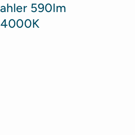
rahler 590lm
ß 4000K