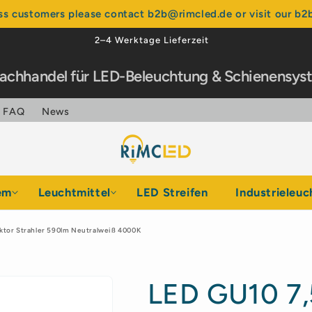
ss customers please contact b2b@rimcled.de or visit our b2b
Über 99% positive Bewertungen
Fachhandel für LED-Beleuchtung & Schienensy
FAQ
News
em
Leuchtmittel
LED Streifen
Industrieleuc
ktor Strahler 590lm Neutralweiß 4000K
LED GU10 7