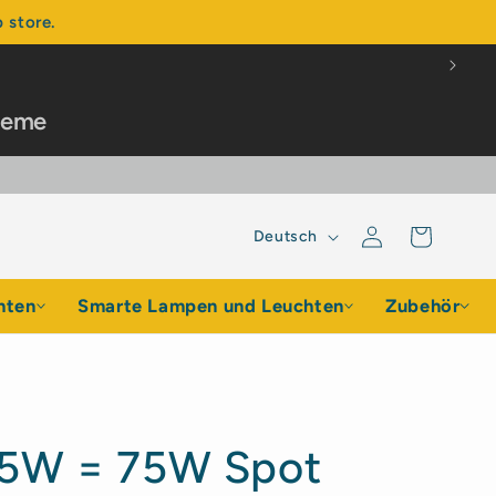
 store.
steme
Sprache
Einloggen
Warenkorb
Deutsch
hten
Smarte Lampen und Leuchten
Zubehör
,5W = 75W Spot