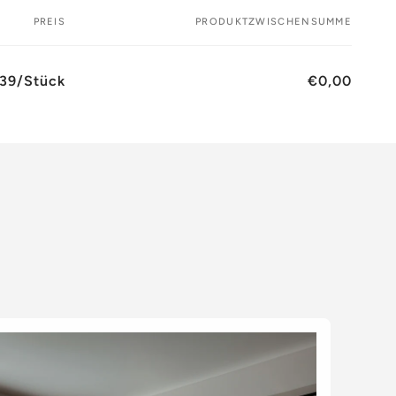
PREIS
PRODUKTZWISCHENSUMME
,39/Stück
€0,00
Normaler
Verkaufspreis
Preis