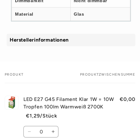
Dimmbarkeit
Nicht dimmbar
Material
Glas
Herstellerinformationen
PRODUKT
PRODUKTZWISCHENSUMME
Dein
Warenkorb
LED E27 G45 Filament Klar 1W = 10W
€0,00
Tropfen 100lm Warmweiß 2700K
€1,29/Stück
Normaler
Verkaufspreis
Preis
Anzahl
Verringere
Erhöhe