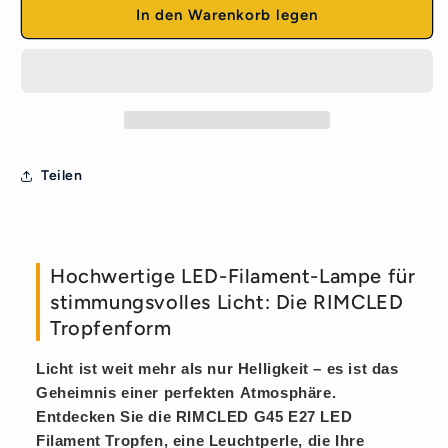
G45
G45
In den Warenkorb legen
Filament
Filament
Klar
Klar
1W
1W
=
=
10W
10W
Tropfen
Tropfen
100lm
100lm
Teilen
Warmweiß
Warmweiß
2700K
2700K
Hochwertige LED-Filament-Lampe für
stimmungsvolles Licht: Die RIMCLED
Tropfenform
Licht ist weit mehr als nur Helligkeit – es ist das
Geheimnis einer perfekten
Atmosphäre
.
Entdecken Sie die
RIMCLED G45 E27 LED
Filament Tropfen
, eine Leuchtperle, die Ihre