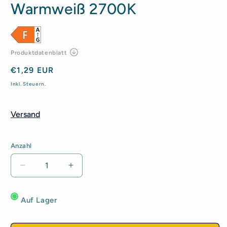
Warmweiß 2700K
Normaler
€1,29 EUR
Preis
Inkl. Steuern.
Versand
Anzahl
Anzahl
Verringere
Erhöhe
die
die
Menge
Menge
Auf Lager
für
für
LED
LED
E27
E27