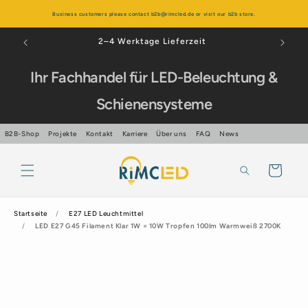
Direkt
zum
Business customers please contact b2b@rimcled.de or visit our b2b store.
Inhalt
Über 99% positive Bewertungen
Ihr Fachhandel für LED-Beleuchtung &
Schienensysteme
B2B-Shop
Projekte
Kontakt
Karriere
Über uns
FAQ
News
Warenkorb
Startseite
E27 LED Leuchtmittel
LED E27 G45 Filament Klar 1W = 10W Tropfen 100lm Warmweiß 2700K
oduktinformationen
ingen