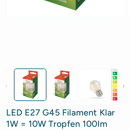
Medien
M
1
2
in
i
Modal
M
öffnen
ö
LED E27 G45 Filament Klar
1W = 10W Tropfen 100lm