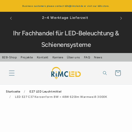
Direkt
zum
Business customers please contact b2b@rimcled.de or visit our b2b store.
Inhalt
Über 99% positive Bewertungen
Ihr Fachhandel für LED-Beleuchtung &
Schienensysteme
B2B-Shop
Projekte
Kontakt
Karriere
Über uns
FAQ
News
Warenkorb
Startseite
E27 LED Leuchtmittel
LED E27 C37 Kerzenform 8W = 48W 620lm Warmweiß 3000K
oduktinformationen
ingen