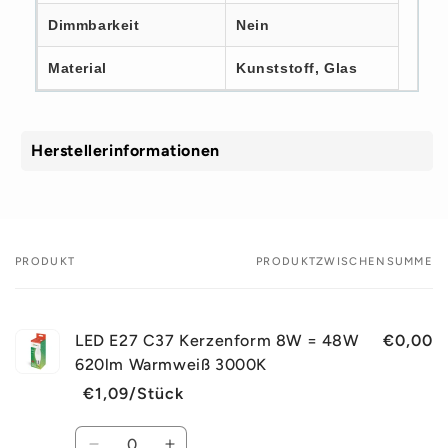
Dimmbarkeit
Nein
Material
Kunststoff, Glas
Herstellerinformationen
PRODUKT
PRODUKTZWISCHENSUMME
Dein
Warenkorb
LED E27 C37 Kerzenform 8W = 48W
€0,00
620lm Warmweiß 3000K
€1,09/Stück
Normaler
Verkaufspreis
Preis
Anzahl