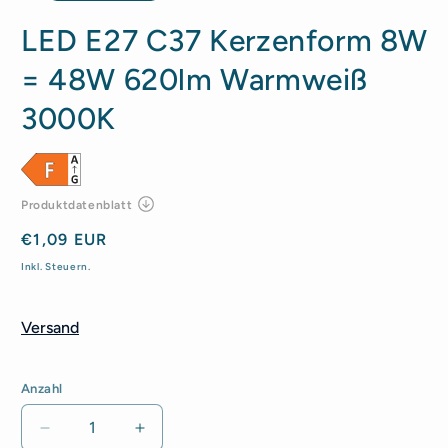
LED E27 C37 Kerzenform 8W
= 48W 620lm Warmweiß
3000K
Normaler
€1,09 EUR
Preis
Inkl. Steuern.
Versand
Anzahl
Anzahl
Verringere
Erhöhe