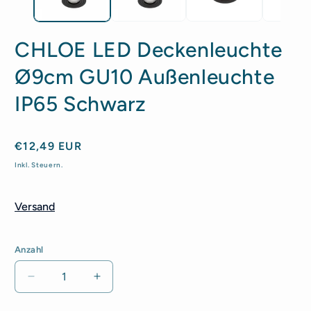
CHLOE LED Deckenleuchte
Ø9cm GU10 Außenleuchte
IP65 Schwarz
Normaler
€12,49 EUR
Preis
Inkl. Steuern.
Versand
Anzahl
Anzahl
Verringere
Erhöhe
die
die