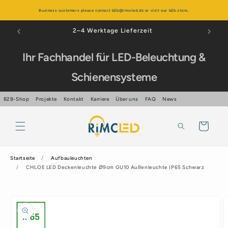
Direkt
zum
Business customers please contact b2b@rimcled.de or visit our b2b store.
Inhalt
Über 99% positive Bewertungen
Ihr Fachhandel für LED-Beleuchtung &
Schienensysteme
B2B-Shop
Projekte
Kontakt
Karriere
Über uns
FAQ
News
Warenkorb
Startseite
Aufbauleuchten
CHLOE LED Deckenleuchte Ø9cm GU10 Außenleuchte IP65 Schwarz
oduktinformationen
ingen