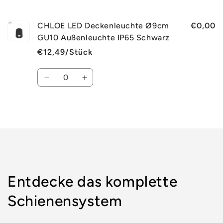
Warenkorb
CHLOE LED Deckenleuchte Ø9cm
€0,00
GU10 Außenleuchte IP65 Schwarz
€12,49/Stück
Anzahl
Verringere
Erhöhe
die
die
Menge
Menge
für
für
Wird
Default
Default
geladen ...
Title
Title
Entdecke das komplette
Schienensystem