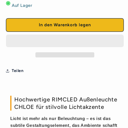
Menge
Menge
Auf Lager
für
für
CHLOE
CHLOE
LED
LED
Deckenleuchte
Deckenleuchte
In den Warenkorb legen
Ø9cm
Ø9cm
GU10
GU10
Außenleuchte
Außenleuchte
IP65
IP65
Schwarz
Schwarz
Teilen
Hochwertige RIMCLED Außenleuchte
CHLOE für stilvolle Lichtakzente
Licht ist mehr als nur Beleuchtung – es ist das
subtile Gestaltungselement, das Ambiente schafft