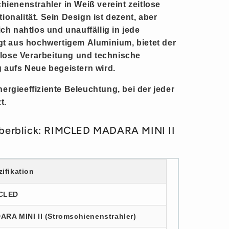
ienenstrahler in Weiß vereint
zeitlose
ionalität. Sein Design ist
dezent
, aber
ich nahtlos und unauffällig in jede
tigt aus hochwertigem
Aluminium
, bietet der
lose
Verarbeitung und technische
g aufs Neue begeistern wird.
ergieeffiziente Beleuchtung, bei der jeder
t.
Überblick: RIMCLED MADARA MINI II
ifikation
CLED
RA MINI II (Stromschienenstrahler)