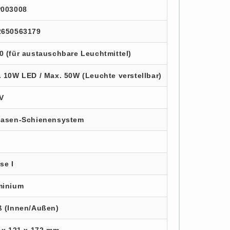
P003008
2650563179
 (für austauschbare Leuchtmittel)
 10W LED / Max. 50W (Leuchte verstellbar)
V
hasen-Schienensystem
se I
minium
ß (Innen/Außen)