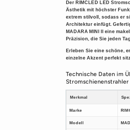
Der RIMCLED LED Stromsch
Ästhetik mit höchster Funkt
extrem
stilvoll
, sodass er s
Architektur einfügt. Gefer
MADARA MINI II eine
makel
Präzision, die Sie jeden Ta
Erleben Sie eine schöne, en
einzelne
Akzent
perfekt sitz
Technische Daten im 
Stromschienenstrahler
Merkmal
Spez
Marke
RIM
Modell
MADA