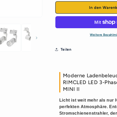
MINI
MINI
II
II
In den Waren
LED
LED
Stromschienenstrahler
Stromschienen
3-
3-
Phasen
Phasen
GU10
GU10
Weitere Bezahlm
Weiß
Weiß
Teilen
Moderne Ladenbeleu
RIMCLED LED 3-Phas
MINI II
Licht ist weit mehr als nur 
perfekten
Atmosphäre
. En
Stromschienenstrahler, der