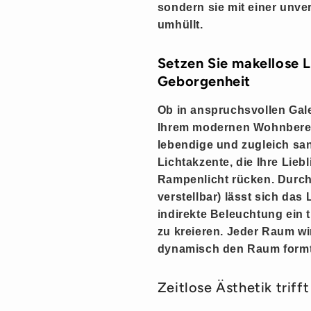
sondern sie mit einer unv
umhüllt.
Setzen Sie makellose L
Geborgenheit
Ob in anspruchsvollen Gal
Ihrem modernen Wohnbereic
lebendige
und zugleich
san
Lichtakzente
, die Ihre Lie
Rampenlicht rücken. Durch 
verstellbar
) lässt sich das
indirekte Beleuchtung ein 
zu kreieren. Jeder Raum wi
dynamisch
den Raum formt
Zeitlose Ästhetik triff