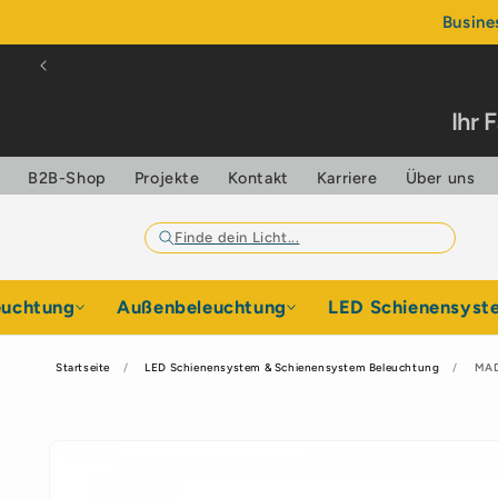
Direkt
Busine
zum
Inhalt
Ihr 
B2B-Shop
Projekte
Kontakt
Karriere
Über uns
euchtung
Außenbeleuchtung
LED Schienensyst
Startseite
LED Schienensystem & Schienensystem Beleuchtung
MAD
Zu
Produktinformationen
springen