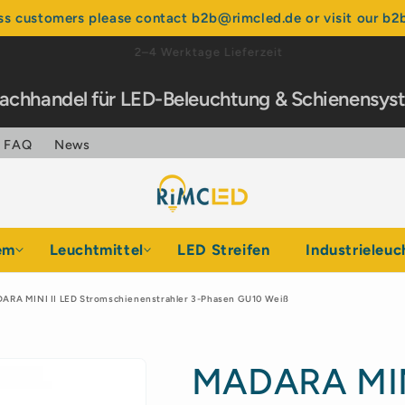
ss customers please contact b2b@rimcled.de or visit our b2b
Über 99% positive Bewertungen
Fachhandel für LED-Beleuchtung & Schienensy
FAQ
News
em
Leuchtmittel
LED Streifen
Industrieleuc
ARA MINI II LED Stromschienenstrahler 3-Phasen GU10 Weiß
MADARA MIN