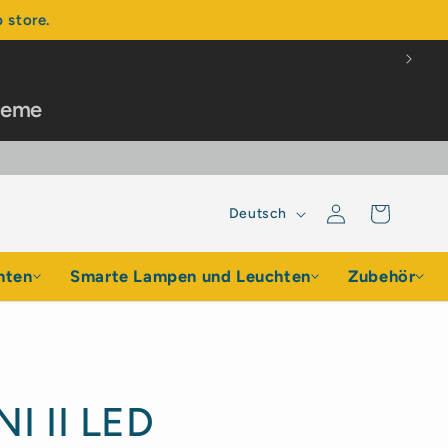
 store.
steme
Sprache
Einloggen
Warenkorb
Deutsch
hten
Smarte Lampen und Leuchten
Zubehör
I II LED