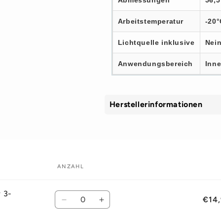
Abmessungen
56,5
Arbeitstemperatur
-20°
Lichtquelle inklusive
Nei
Anwendungsbereich
Inn
Herstellerinformationen
ANZAHL
 3-
Anzahl
€14,
Verringere
Erhöhe
die
die