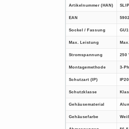
Artikelnummer (HAN)
SLI
EAN
590
Sockel / Fassung
GU10
Max. Leistung
Max.
Stromspannung
250 
Montagemethode
3-P
Schutzart (IP)
IP20
Schutzklasse
Klas
Gehäusematerial
Alu
Gehäusefarbe
Wei