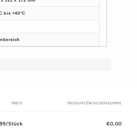
 x 121 x 172 mm
C bis +40°C
n
enbereich
PREIS
PRODUKTZWISCHENSUMME
99/Stück
€0,00