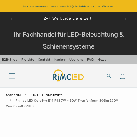
Direkt
zum
Business customers please contact b2b@rimcled.de or visit our b2b store.
Inhalt
Über 99% positive Bewertungen
Ihr Fachhandel für LED-Beleuchtung &
Schienensysteme
B2B-Shop
Projekte
Kontakt
Karriere
Über uns
FAQ
News
Warenkorb
Startseite
E14 LED Leuchtmittel
Philips LED CorePro E14 P48 7W = 60W Tropfenform 806lm 230V
Warmweiß 2700K
oduktinformationen
ingen