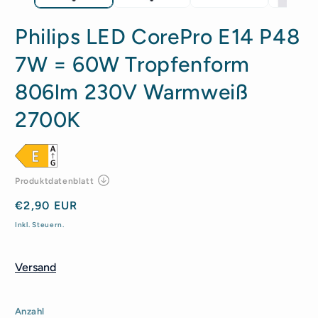
Philips LED CorePro E14 P48
7W = 60W Tropfenform
806lm 230V Warmweiß
2700K
Normaler
€2,90 EUR
Preis
Inkl. Steuern.
Versand
Anzahl
Anzahl