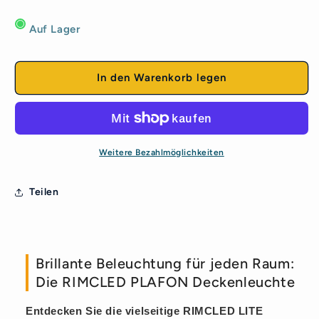
die
die
Menge
Menge
Auf Lager
für
für
PLAFON
PLAFON
LED
LED
Deckenleuchte
Deckenleuchte
In den Warenkorb legen
Badezimmer
Badezimmer
18W
18W
Warmweiß
Warmweiß
IP44
IP44
Weitere Bezahlmöglichkeiten
Teilen
Brillante Beleuchtung für jeden Raum:
Die RIMCLED PLAFON Deckenleuchte
Entdecken Sie die vielseitige
RIMCLED LITE