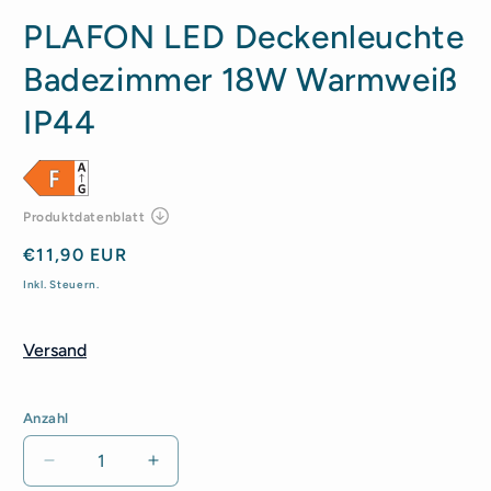
PLAFON LED Deckenleuchte
Badezimmer 18W Warmweiß
IP44
Normaler
€11,90 EUR
Preis
Inkl. Steuern.
Versand
Anzahl
Anzahl
Verringere
Erhöhe