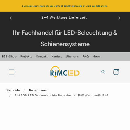
Direkt
zum
Business customers please contact b2b@rimcled.de or visit our b2b store.
Inhalt
Über 99% positive Bewertungen
Ihr Fachhandel für LED-Beleuchtung &
Schienensysteme
B2B-Shop
Projekte
Kontakt
Karriere
Über uns
FAQ
News
Warenkorb
Startseite
Badezimmer
PLAFON LED Deckenleuchte Badezimmer 18W Warmweiß IP44
oduktinformationen
ingen