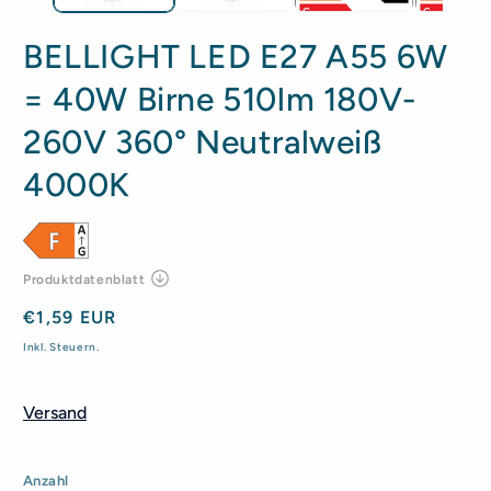
BELLIGHT LED E27 A55 6W
= 40W Birne 510lm 180V-
260V 360° Neutralweiß
4000K
Normaler
€1,59 EUR
Preis
Inkl. Steuern.
Versand
Anzahl
Anzahl