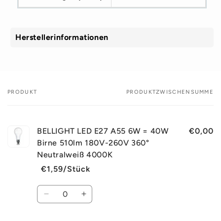
Herstellerinformationen
PRODUKT
PRODUKTZWISCHENSUMME
Dein
Warenkorb
BELLIGHT LED E27 A55 6W = 40W
€0,00
Birne 510lm 180V-260V 360°
Neutralweiß 4000K
€1,59/Stück
Normaler
Verkaufspreis
Preis
Anzahl
Verringere
Erhöhe
die
die
Menge
Menge