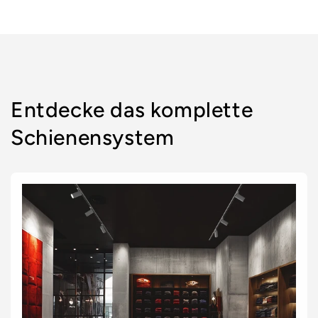
für
für
Wird
Default
Default
geladen ...
Title
Title
Entdecke das komplette
Schienensystem