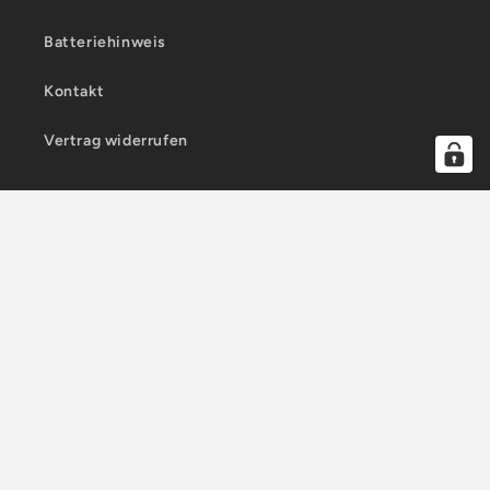
Batteriehinweis
Kontakt
Vertrag widerrufen
Land/Region
Sprache
Deutschland | EUR €
Deutsch
Zahlungsmethoden
Widerrufsrecht
Datenschutzerklärung
AGB
© 2026,
RIMCLED