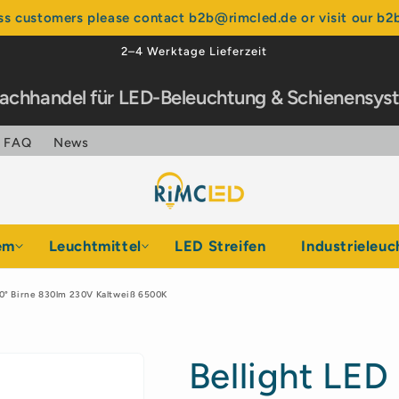
ss customers please contact b2b@rimcled.de or visit our b2b
Über 99% positive Bewertungen
Fachhandel für LED-Beleuchtung & Schienensy
FAQ
News
em
Leuchtmittel
LED Streifen
Industrieleuc
0° Birne 830lm 230V Kaltweiß 6500K
Bellight LE