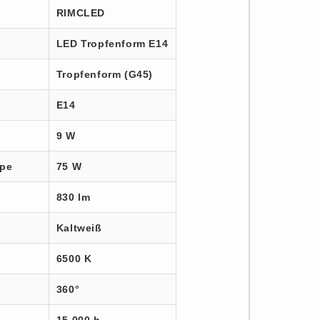
RIMCLED
LED Tropfenform E14
Tropfenform (G45)
E14
9 W
mpe
75 W
830 lm
Kaltweiß
6500 K
360°