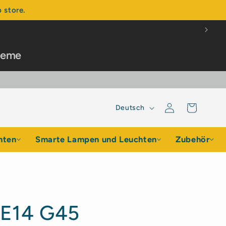
 store.
steme
Sprache
Einloggen
Warenkorb
Deutsch
hten
Smarte Lampen und Leuchten
Zubehör
D E14 G45