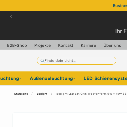
Direkt
Busine
zum
Inhalt
Ihr 
B2B-Shop
Projekte
Kontakt
Karriere
Über uns
euchtung
Außenbeleuchtung
LED Schienensyst
Startseite
Bellight
Bellight LED E14 G45 Tropfenform 9W = 75W 36
Zu
Produktinformationen
springen