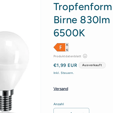
Tropfenfor
Birne 830lm
6500K
Normaler
€1,99 EUR
Ausverkauft
Preis
Inkl. Steuern.
Versand
Anzahl
Anzahl