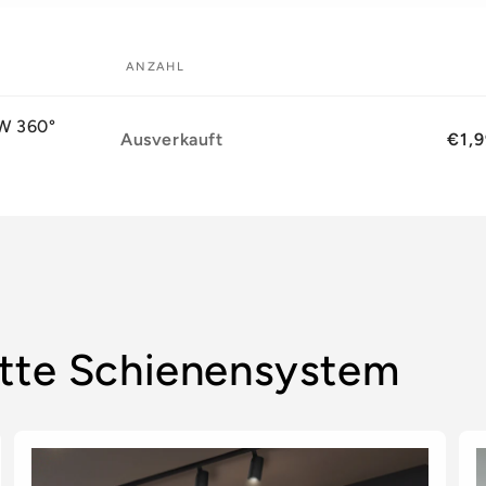
ANZAHL
5W 360°
Anzahl
Ausverkauft
€1,
tte Schienensystem