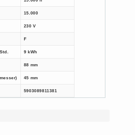
15.000 h
15.000
230 V
F
Std.
9 kWh
88 mm
messer)
45 mm
5903089811381